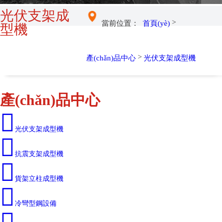
光伏支架成
>
當前位置：
首頁(yè)
型機
>
產(chǎn)品中心
光伏支架成型機
產(chǎn)品中心
光伏支架成型機
抗震支架成型機
貨架立柱成型機
冷彎型鋼設備